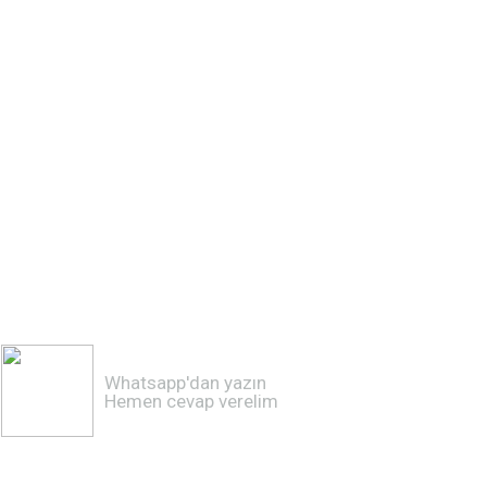
Whatsapp'dan yazın
Hemen cevap verelim
0 541 399 72 87