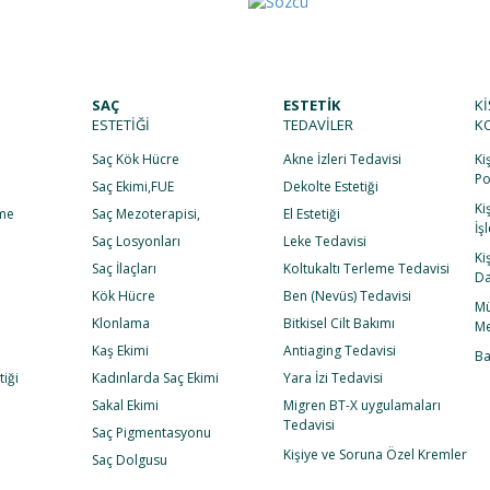
kımda
Kurumsal
Estetik
Ameliyatsız Estetik
Hasta Yorumları
İletiş
SAÇ
ESTETİK
Kİ
ESTETİĞİ
TEDAVİLER
K
Saç Kök Hücre
Akne İzleri Tedavisi
Ki
Po
e
Saç Ekimi,FUE
Dekolte Estetiği
Ki
rme
Saç Mezoterapisi,
El Estetiği
İş
Saç Losyonları
Leke Tedavisi
Ki
Saç İlaçları
Koltukaltı Terleme Tedavisi
Da
Kök Hücre
Ben (Nevüs) Tedavisi
Mü
Klonlama
Bitkisel Cilt Bakımı
Me
Kaş Ekimi
Antiaging Tedavisi
Ba
iği
Kadınlarda Saç Ekimi
Yara İzi Tedavisi
Sakal Ekimi
Migren BT-X uygulamaları
Tedavisi
Saç Pigmentasyonu
Kişiye ve Soruna Özel Kremler
Saç Dolgusu