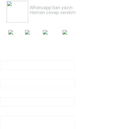
Whatsapp'dan yazın
Hemen cevap verelim
0541 399 72 87
SİZİ DİNLİYORUM
Adınız ve soyadınız
Telefon numaranız
E-posta adresiniz
Bana iletmek istediğiniz mesajınız