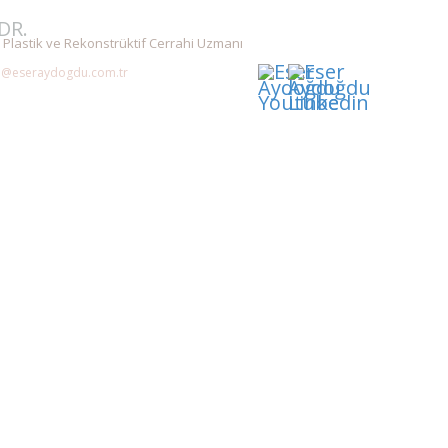
DR.
ESER AYDOĞDU
k Plastik ve Rekonstrüktif Cerrahi Uzmanı
o@eseraydogdu.com.tr
etik
Ameliyatsız Estetik
Hasta Yorumları
İletişim
S.S.S.
Blog