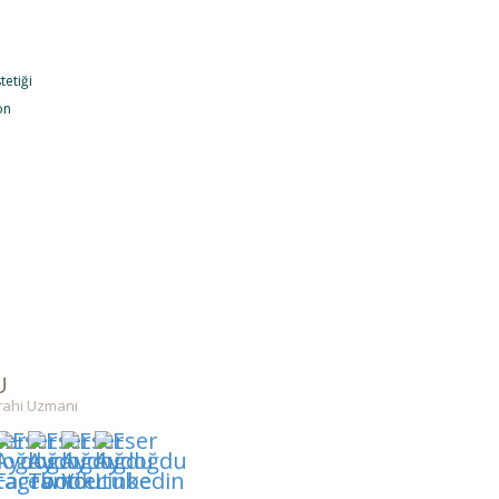
tetiği
on
U
rrahi Uzmanı