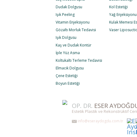
Dudak Dolgusu
Kol Estetiği
Işık Peeling
Yağ Enjeksiyonu
Vitamin Enjeksiyonu
Kulak Memesi Es
Gözaltı Morluk Tedavisi
Vaser Liposucti
Işık Dolgusu
Kaş ve Dudak Kontür
İple Yüz Asma
Koltukaltı Terleme Tedavisi
Elmacık Dolgusu
Çene Estetiği
Boyun Estetiği
OP. DR.
ESER AYDOĞD
Estetik Plastik ve Rekonstrüktif Ce
info@eseraydogdu.com.tr