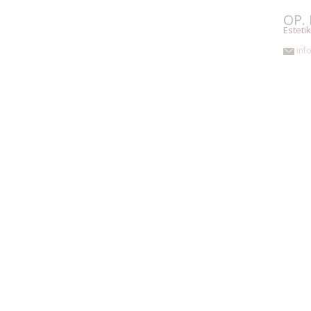
OP. 
Esteti
inf
Ana Sayfa
Hakkımda
Kurumsal
Est
Diplomalar