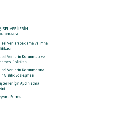
im
S.S.S.
Blog
ŞİSEL VERİLERİN
ORUNMASI
şisel Verileri Saklama ve İmha
litikası
şisel Verilerin Korunması ve
lenmesi Politikası
şisel Verilerin Korunmasına
ir Gizlilik Sözleşmesi
şteriler İçin Aydınlatma
tni
şvuru Formu