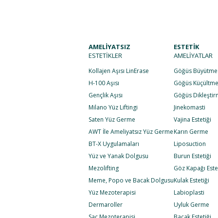
Ana Sayfa
Hak
AMELİYATSIZ
ESTETİK
ESTETİKLER
AMELİYATLAR
Kollajen Aşısı LinErase
Göğüs Büyütme
H-100 Aşısı
Göğüs Küçültm
Gençlik Aşısı
Göğüs Dikleşti
Milano Yüz Liftingi
Jinekomasti
Saten Yüz Germe
Vajina Estetiği
AWT İle Ameliyatsız Yüz Germe
Karın Germe
BT-X Uygulamaları
Liposuction
Yüz ve Yanak Dolgusu
Burun Estetiği
Mezolifting
Göz Kapağı Estet
Meme, Popo ve Bacak Dolgusu
Kulak Estetiği
Yüz Mezoterapisi
Labioplasti
Dermaroller
Uyluk Germe
Saç Mezoterapisi
Bacak Estetiği